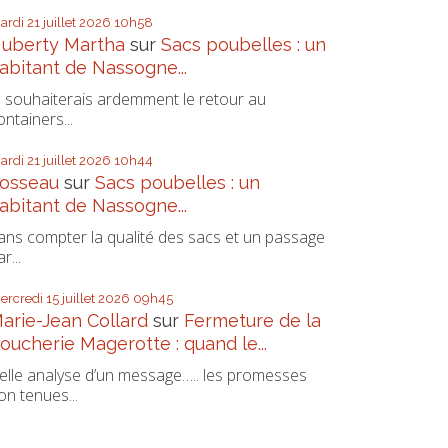
ardi 21
juillet 2026
10h58
uberty Martha
sur
Sacs poubelles : un
abitant de Nassogne...
e souhaiterais ardemment le retour au
ontainers...
ardi 21
juillet 2026
10h44
osseau
sur
Sacs poubelles : un
abitant de Nassogne...
ans compter la qualité des sacs et un passage
r...
ercredi 15
juillet 2026
09h45
arie-Jean Collard
sur
Fermeture de la
oucherie Magerotte : quand le...
elle analyse d’un message….. les promesses
on tenues...