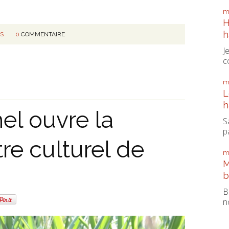
m
H
h
NS
0
COMMENTAIRE
J
c
m
L
h
el ouvre la
S
pa
re culturel de
m
M
b
B
n