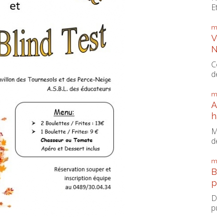
E
m
V
N
C
d
m
A
h
M
d
m
B
p
D
p