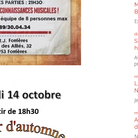
M
B
E
d
S
h
A
p
m
L
N
J
m
A
d
N