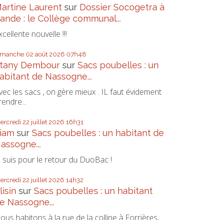
artine Laurent
sur
Dossier Socogetra à
ande : le Collège communal...
xcellente nouvelle !!!
imanche 02
août 2026
07h48
tany Dembour
sur
Sacs poubelles : un
abitant de Nassogne...
vec les sacs , on gère mieux . IL faut évidement
rendre...
ercredi 22
juillet 2026
16h31
iam
sur
Sacs poubelles : un habitant de
assogne...
e suis pour le retour du DuoBac !
ercredi 22
juillet 2026
14h32
lisin
sur
Sacs poubelles : un habitant
e Nassogne...
ous habitons à la rue de la colline à Forrières,