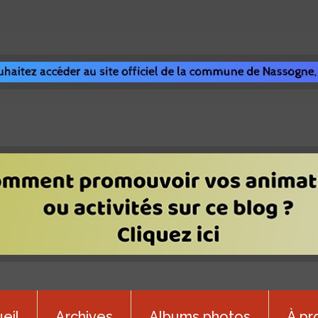
eil
Archives
Albums photos
À pr