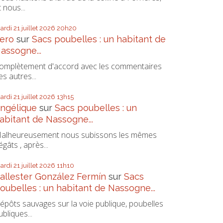
t nous...
ardi 21
juillet 2026
20h20
ero
sur
Sacs poubelles : un habitant de
assogne...
omplètement d'accord avec les commentaires
es autres...
ardi 21
juillet 2026
13h15
ngélique
sur
Sacs poubelles : un
abitant de Nassogne...
alheureusement nous subissons les mêmes
égâts , après...
ardi 21
juillet 2026
11h10
allester González Fermín
sur
Sacs
oubelles : un habitant de Nassogne...
épôts sauvages sur la voie publique, poubelles
ubliques...