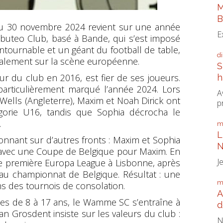
M
B
 30 novembre 2024 revient sur une année
E
uteo Club, basé à Bande, qui s’est imposé
tournable et un géant du football de table,
d
alement sur la scène européenne.
S
ur du club en 2016, est fier de ses joueurs.
h
particulièrement marqué l’année 2024. Lors
A
ells (Angleterre), Maxim et Noah Dirick ont
p
gorie U16, tandis que Sophia décrocha le
.
m
L
nnant sur d’autres fronts : Maxim et Sophia
N
e, avec une Coupe de Belgique pour Maxim. En
J
ute première Europa League à Lisbonne, après
e au championnat de Belgique. Résultat : une
m
ns des tournois de consolation.
A
nes de 8 à 17 ans, le Wamme SC s’entraîne à
d
ean Grosdent insiste sur les valeurs du club :
N