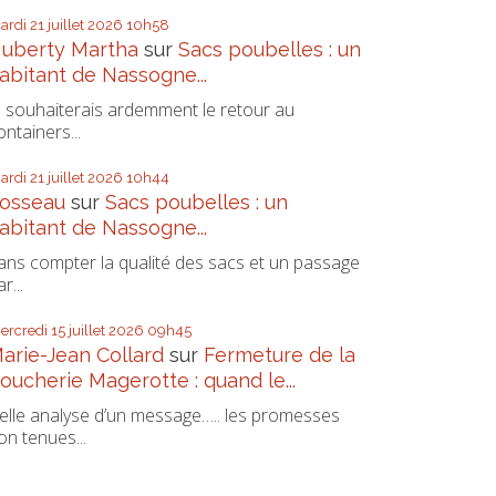
ardi 21
juillet 2026
10h58
uberty Martha
sur
Sacs poubelles : un
abitant de Nassogne...
e souhaiterais ardemment le retour au
ontainers...
ardi 21
juillet 2026
10h44
osseau
sur
Sacs poubelles : un
abitant de Nassogne...
ans compter la qualité des sacs et un passage
r...
ercredi 15
juillet 2026
09h45
arie-Jean Collard
sur
Fermeture de la
oucherie Magerotte : quand le...
elle analyse d’un message….. les promesses
on tenues...