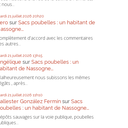
t nous...
ardi 21
juillet 2026
20h20
ero
sur
Sacs poubelles : un habitant de
assogne...
omplètement d'accord avec les commentaires
es autres...
ardi 21
juillet 2026
13h15
ngélique
sur
Sacs poubelles : un
abitant de Nassogne...
alheureusement nous subissons les mêmes
égâts , après...
ardi 21
juillet 2026
11h10
allester González Fermín
sur
Sacs
oubelles : un habitant de Nassogne...
épôts sauvages sur la voie publique, poubelles
ubliques...