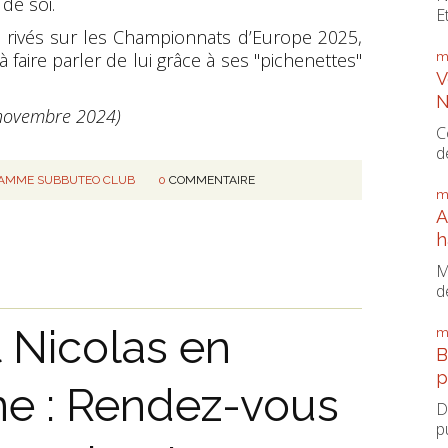
de soi.
E
rivés sur les Championnats d’Europe 2025,
 faire parler de lui grâce à ses "pichenettes"
m
V
N
 novembre 2024)
C
d
AMME SUBBUTEO CLUB
0
COMMENTAIRE
m
A
h
M
d
 Nicolas en
m
B
p
ne : Rendez-vous
D
p