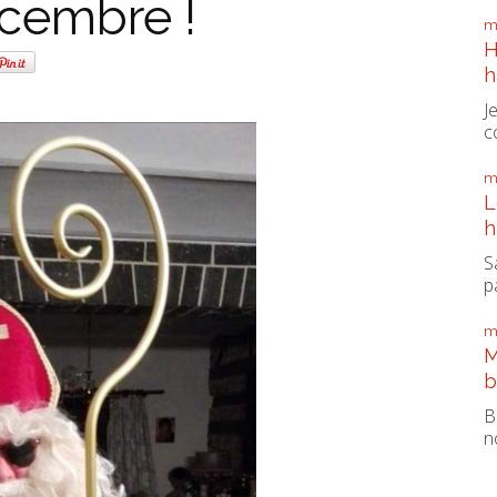
écembre !
m
H
h
J
c
m
L
h
S
pa
m
M
b
B
n