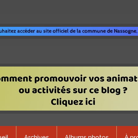
eil
Archives
Albums photos
À pr