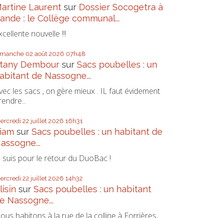
artine Laurent
sur
Dossier Socogetra à
ande : le Collège communal...
xcellente nouvelle !!!
imanche 02
août 2026
07h48
tany Dembour
sur
Sacs poubelles : un
abitant de Nassogne...
vec les sacs , on gère mieux . IL faut évidement
rendre...
ercredi 22
juillet 2026
16h31
iam
sur
Sacs poubelles : un habitant de
assogne...
e suis pour le retour du DuoBac !
ercredi 22
juillet 2026
14h32
lisin
sur
Sacs poubelles : un habitant
e Nassogne...
ous habitons à la rue de la colline à Forrières,