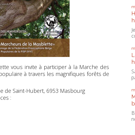
m
H
h
J
c
m
L
h
te vous invite à participer à la Marche des
S
opulaire à travers les magnifiques forêts de
pa
rue de Saint-Hubert, 6953 Masbourg
m
M
ces :
b
B
n