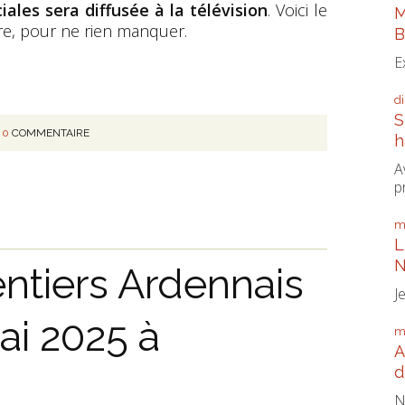
iales sera diffusée à la télévision
. Voici le
M
e, pour ne rien manquer.
B
E
d
S
0
COMMENTAIRE
h
A
p
m
L
N
ntiers Ardennais
J
ai 2025 à
m
A
d
N