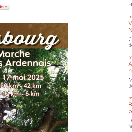
E
m
V
N
C
d
m
A
h
M
d
m
B
p
D
p