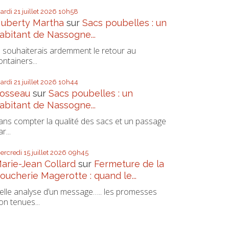
ardi 21
juillet 2026
10h58
uberty Martha
sur
Sacs poubelles : un
abitant de Nassogne...
e souhaiterais ardemment le retour au
ontainers...
ardi 21
juillet 2026
10h44
osseau
sur
Sacs poubelles : un
abitant de Nassogne...
ans compter la qualité des sacs et un passage
r...
ercredi 15
juillet 2026
09h45
arie-Jean Collard
sur
Fermeture de la
oucherie Magerotte : quand le...
elle analyse d’un message….. les promesses
on tenues...