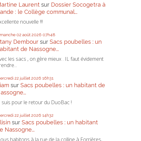
artine Laurent
sur
Dossier Socogetra à
ande : le Collège communal...
xcellente nouvelle !!!
imanche 02
août 2026
07h48
tany Dembour
sur
Sacs poubelles : un
abitant de Nassogne...
vec les sacs , on gère mieux . IL faut évidement
rendre...
ercredi 22
juillet 2026
16h31
iam
sur
Sacs poubelles : un habitant de
assogne...
e suis pour le retour du DuoBac !
ercredi 22
juillet 2026
14h32
lisin
sur
Sacs poubelles : un habitant
e Nassogne...
ous habitons à la rue de la colline à Forrières,