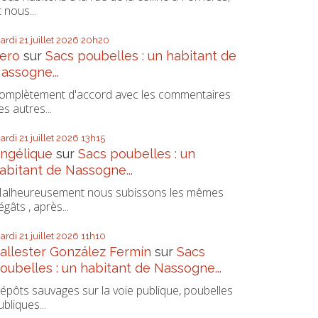
t nous...
ardi 21
juillet 2026
20h20
ero
sur
Sacs poubelles : un habitant de
assogne...
omplètement d'accord avec les commentaires
es autres...
ardi 21
juillet 2026
13h15
ngélique
sur
Sacs poubelles : un
abitant de Nassogne...
alheureusement nous subissons les mêmes
égâts , après...
ardi 21
juillet 2026
11h10
allester González Fermín
sur
Sacs
oubelles : un habitant de Nassogne...
épôts sauvages sur la voie publique, poubelles
ubliques...