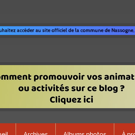
eil
Archives
Albums photos
À pr