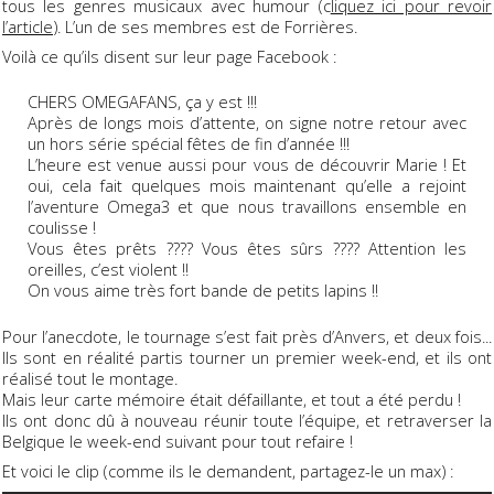
tous les genres musicaux avec humour (c
liquez ici pour revoir
l’article
). L’un de ses membres est de Forrières.
Voilà ce qu’ils disent sur leur page Facebook :
CHERS OMEGAFANS, ça y est !!!
Après de longs mois d’attente, on signe notre retour avec
un hors série spécial fêtes de fin d’année !!!
L’heure est venue aussi pour vous de découvrir Marie ! Et
oui, cela fait quelques mois maintenant qu’elle a rejoint
l’aventure Omega3 et que nous travaillons ensemble en
coulisse !
Vous êtes prêts ???? Vous êtes sûrs ???? Attention les
oreilles, c’est violent !!
On vous aime très fort bande de petits lapins !!
Pour l’anecdote, le tournage s’est fait près d’Anvers, et deux fois...
Ils sont en réalité partis tourner un premier week-end, et ils ont
réalisé tout le montage.
Mais leur carte mémoire était défaillante, et tout a été perdu !
Ils ont donc dû à nouveau réunir toute l’équipe, et retraverser la
Belgique le week-end suivant pour tout refaire !
Et voici le clip (comme ils le demandent, partagez-le un max) :