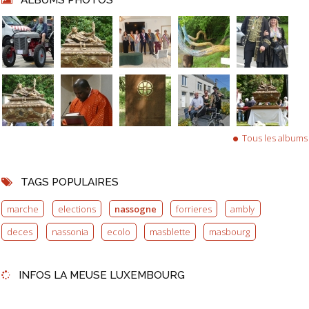
Tous les albums
TAGS POPULAIRES
marche
elections
nassogne
forrieres
ambly
deces
nassonia
ecolo
masblette
masbourg
INFOS LA MEUSE LUXEMBOURG