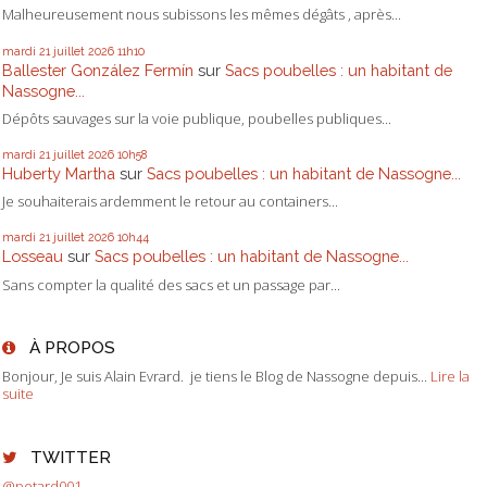
Malheureusement nous subissons les mêmes dégâts , après...
mardi 21
juillet 2026
11h10
Ballester González Fermín
sur
Sacs poubelles : un habitant de
Nassogne...
Dépôts sauvages sur la voie publique, poubelles publiques...
mardi 21
juillet 2026
10h58
Huberty Martha
sur
Sacs poubelles : un habitant de Nassogne...
Je souhaiterais ardemment le retour au containers...
mardi 21
juillet 2026
10h44
Losseau
sur
Sacs poubelles : un habitant de Nassogne...
Sans compter la qualité des sacs et un passage par...
À PROPOS
Bonjour, Je suis Alain Evrard. je tiens le Blog de Nassogne depuis...
Lire la
suite
TWITTER
@petard001