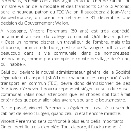
Peremans, échevin cdH à Nassogne et actuel chef de cabinet du
ministre wallon de la mobilité et des transports Carlo Di Antonio,
sera le nouveau patron du TEC Wallon. Il succédera à Jean-Marc
Vandenbroucke, qui prend sa retraite ce 31 décembre. Une
décision du Gouvernement Wallon.
A Nassogne, Vincent Peremans (50 ans) est très apprécié,
notamment au sein du collège communal. Qu’il devra quitter.
« C’est un homme discret, un travailleur de l’ombre, mais très
efficace », commente le bourgmestre de Nassogne. « Il s’investit
beaucoup dans la vie communale, dans de nombreuses
associations, comme par exemple le comité de village de Grune,
où il habite ».
Celui qui devient le nouvel administrateur général de la Société
régionale du transport (SRWT), qui chapeaute les cinq sociétés de
transport en commun (TEC), devra donc démissionner de ses
fonctions d’échevin. Il pourra cependant siéger au sein du conseil
communal. «Mais nous attendons que les choses soit tout à fait
entérinées que pour aller plus avant », souligne le bourgmestre.
Par le passé, Vincent Peremans a également travaillé au sein du
cabinet de Benoît Lutgen, quand celui-ci était encore ministre.
Vincent Peremans sera confronté à plusieurs défis importants.
On en identifie trois d’emblée. Tout d’abord, il faudra mener à