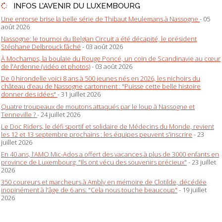
INFOS L'AVENIR DU LUXEMBOURG
Une entorse brise la belle série de Thibaut Meulemans à Nassogne
- 05
août 2026
Nassogne: le tournoi du Belgian Circuit a été décapité, le président
Stéphane Delbrouck fâché
- 03 août 2026
À Mochamps, la boulaie du Rouge Poncé, un coin de Scandinavie au cœur
de l'Ardenne (vidéo et photos)
- 03 août 2026
De 0 hirondelle voici 8 ans à 500 jeunes nés en 2026, les nichoirs du
château d’eau de Nassogne cartonnent : "Puisse cette belle histoire
donner des idées"
- 31 juillet 2026
Quatre troupeaux de moutons attaqués par le loup à Nassogne et
Tenneville ?
- 24 juillet 2026
Le Doc Riders, le défi sportif et solidaire de Médecins du Monde, revient
les 12 et 13 septembre prochains : les équipes peuvent s'inscrire
- 23
juillet 2026
En 40 ans, l’AMO Mic-Ados a offert des vacances à plus de 3000 enfants en
province de Luxembourg: "Ils ont vécu des souvenirs précieux"
- 23 juillet
2026
350 coureurs et marcheurs à Ambly en mémoire de Clotilde, décédée
inopinément à l'âge de 6 ans: "Cela nous touche beaucoup"
- 19 juillet
2026