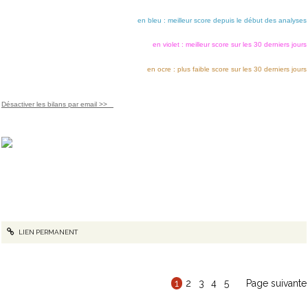
en bleu : meilleur score depuis le début des analyses
en violet : meilleur score sur les 30 derniers jours
en ocre : plus faible score sur les 30 derniers jours
Désactiver les bilans par email >>
Copyright © 2015
AT Internet
. Tous droits réservés
LIEN PERMANENT
1
2
3
4
5
Page suivante