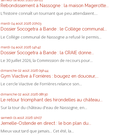
samedi 08
août 2026
08h22
Rebondissement à Nassogne : la maison Magerotte...
L'histoire connaît un tournant que peu attendaient....
mardi 04
août 2026
20h03
Dossier Socogetra à Bande : le Collège communal...
Le Collège communal de Nassogne a refusé le permis...
mardi 04
août 2026
14h42
Dossier Socogetra à Bande : la CRAIE donne...
Le 30 juillet 2026, la Commission de recours pour...
dimanche 02
août 2026
09h44
Gym Viactive à Forrières : bougez en douceur,...
Le cercle Viactive de Forrières relance son...
dimanche 02
août 2026
08h30
Le retour triomphant des hirondelles au château...
Sur la tour du château d'eau de Nassogne, en...
samedi 01
août 2026
11h07
Jemelle-Ostende en direct : le bon plan du...
Mieux vaut tard que jamais... Cet été, la...