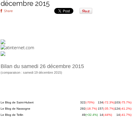
décembre 2015
Share
Mon compte >>
Bilan du samedi 26 décembre 2015
(comparaison : samedi 19 décembre 2015)
BILAN DES SITES
Pages
Visites
Visiteurs
Le Blog de Saint-Hubert
322
(-70%)
134
(-72.3%)
103
(-75.7%)
Le Blog de Nassogne
292
(-18.7%)
157
(-35.7%)
124
(-41.2%)
Le Blog de Tellin
49
(+32.4%)
14
(-44%)
14
(-41.7%)