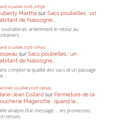
ardi 21
juillet 2026
10h58
uberty Martha
sur
Sacs poubelles : un
abitant de Nassogne...
e souhaiterais ardemment le retour au
ontainers...
ardi 21
juillet 2026
10h44
osseau
sur
Sacs poubelles : un
abitant de Nassogne...
ans compter la qualité des sacs et un passage
r...
ercredi 15
juillet 2026
09h45
arie-Jean Collard
sur
Fermeture de la
oucherie Magerotte : quand le...
elle analyse d’un message….. les promesses
on tenues...