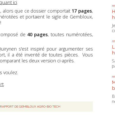
quant ici
.
m
, alors que ce dossier comportait
17 pages
,
H
mérotées et portaient le sigle de Gembloux,
h
!
J
c
is composé de
40 pages
, toutes numérotées,
m
L
uirynen s'est inspiré pour argumenter ses
h
ort, il a été inventé de toutes pièces. Vous
mparant les deux version ci-après.
S
pa
s voulez.
m
M
rt
.
b
B
n
,
RAPPORT DE GEMBLOUX AGRO-BIO TECH