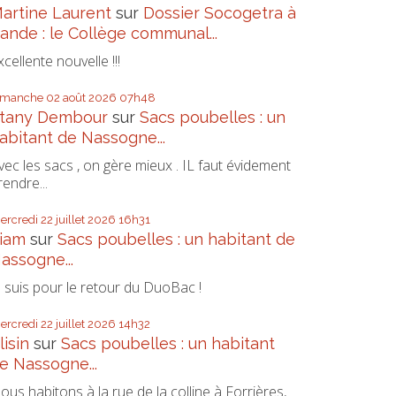
artine Laurent
sur
Dossier Socogetra à
ande : le Collège communal...
xcellente nouvelle !!!
imanche 02
août 2026
07h48
tany Dembour
sur
Sacs poubelles : un
abitant de Nassogne...
vec les sacs , on gère mieux . IL faut évidement
rendre...
ercredi 22
juillet 2026
16h31
iam
sur
Sacs poubelles : un habitant de
assogne...
e suis pour le retour du DuoBac !
ercredi 22
juillet 2026
14h32
lisin
sur
Sacs poubelles : un habitant
e Nassogne...
ous habitons à la rue de la colline à Forrières,