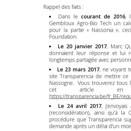
Rappel des faits :
Dans le
courant de 2016
, 
Gembloux Agro-Bio Tech un calc
pour la partie « Nassonia », ceci
Foundation.
Le 20 janvier 2017
, Marc Qu
donnaient leur réponse et lui r
longtemps partagée avec personn
Le 23 mars 2017
, ne voyant t
site Transparencia de mettre ce 
Nassogne. Vous trouverez tous l
cet article en 
https://transparencia.be/fr_BE/r
Le 24 avril 2017
, j’envoya
(reconsidération), ainsi qu’à l
procédure que Transparencia sug
demande après un délai d'un mois