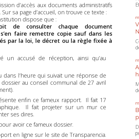
E
ssion d’accès aux documents administratifs
 Sur sa page d’accueil, on trouve ce texte :
m
nstitution dispose que :
V
oit de consulter chaque document
N
 s’en faire remettre copie sauf dans les
és par la loi, le décret ou la règle fixée à
C
d
é un accusé de réception, ainsi qu’au
m
A
h
eçu dans l’heure qui suivait une réponse de
le dossier au conseil communal de 27 avril
M
ment).
d
ésente enfin ce fameux rapport. Il fait 17
m
aphique. Il fait projeter sur un mur ce
B
ter ses dires.
p
i pour avoir ce fameux dossier.
D
p
apport en ligne sur le site de Transparencia.