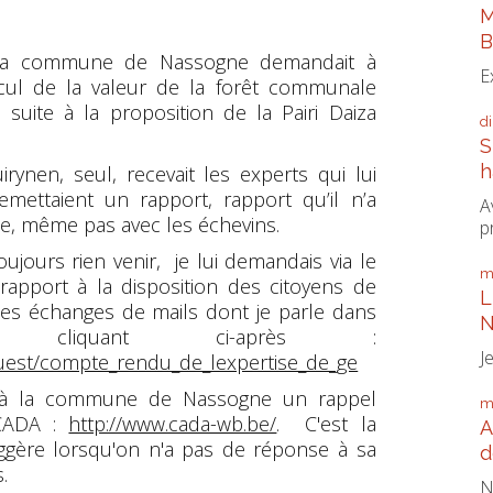
M
B
la commune de Nassogne demandait à
E
ul de la valeur de la forêt communale
 suite à la proposition de la Pairi Daiza
d
S
h
irynen, seul, recevait les experts qui lui
emettaient un rapport, rapport qu’il n’a
A
e, même pas avec les échevins.
p
oujours rien venir, je lui demandais via le
m
rapport à la disposition des citoyens de
L
es échanges de mails dont je parle dans
N
cliquant ci-après :
J
equest/compte_rendu_de_lexpertise_de_ge
is à la commune de Nassogne un rappel
m
a CADA :
http://www.cada-wb.be/
. C'est la
A
gère lorsqu'on n'a pas de réponse à sa
d
.
N