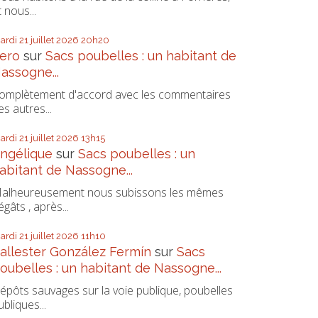
t nous...
ardi 21
juillet 2026
20h20
ero
sur
Sacs poubelles : un habitant de
assogne...
omplètement d'accord avec les commentaires
es autres...
ardi 21
juillet 2026
13h15
ngélique
sur
Sacs poubelles : un
abitant de Nassogne...
alheureusement nous subissons les mêmes
égâts , après...
ardi 21
juillet 2026
11h10
allester González Fermín
sur
Sacs
oubelles : un habitant de Nassogne...
épôts sauvages sur la voie publique, poubelles
ubliques...