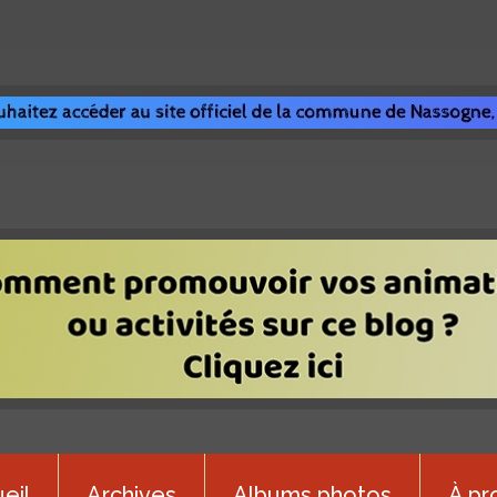
eil
Archives
Albums photos
À pr