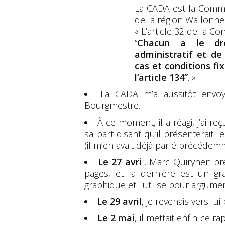
La CADA est la Commi
de la région Wallonne.
« L’article 32 de la Co
“
Chacun a le dr
administratif et de
cas et conditions fix
l’article 134”
. »
La CADA m’a aussitôt envoy
Bourgmestre.
À ce moment, il a réagi, j’ai r
sa part disant qu’il présenterait 
(il m’en avait déjà parlé précédem
Le 27 avri
l, Marc Quirynen pr
pages, et la dernière est un gr
graphique et l'utilise pour argumen
Le 29 avril
, je revenais vers lu
Le 2 mai
, il mettait enfin ce r