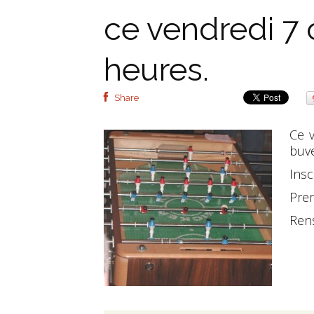
ce vendredi 7 
heures.
Share
Ce v
buve
Insc
Prem
Rens