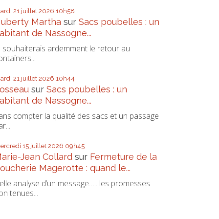
ardi 21
juillet 2026
10h58
uberty Martha
sur
Sacs poubelles : un
abitant de Nassogne...
e souhaiterais ardemment le retour au
ontainers...
ardi 21
juillet 2026
10h44
osseau
sur
Sacs poubelles : un
abitant de Nassogne...
ans compter la qualité des sacs et un passage
r...
ercredi 15
juillet 2026
09h45
arie-Jean Collard
sur
Fermeture de la
oucherie Magerotte : quand le...
elle analyse d’un message….. les promesses
on tenues...