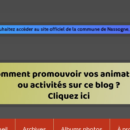
eil
Archives
Albums photos
À pr