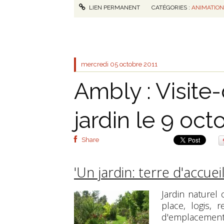
LIEN PERMANENT
CATÉGORIES :
ANIMATIO
mercredi 05
octobre 2011
Ambly : Visite
jardin le 9 oct
Share
'Un jardin: terre d'accuei
Jardin naturel
place, logis, r
d'emplacements