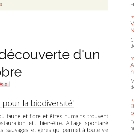
E
NS
m
V
N
C
d
-découverte d'un
m
A
obre
h
M
d
m
l pour la biodiversité'
B
p
 où faune et flore et êtres humains trouvent
D
estauration et... bien-être. Alliage spontané
p
 'sauvages' et gérés qui permet à toute vie