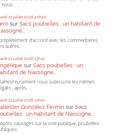
t nous...
ardi 21
juillet 2026
20h20
ero
sur
Sacs poubelles : un habitant de
assogne...
omplètement d'accord avec les commentaires
es autres...
ardi 21
juillet 2026
13h15
ngélique
sur
Sacs poubelles : un
abitant de Nassogne...
alheureusement nous subissons les mêmes
égâts , après...
ardi 21
juillet 2026
11h10
allester González Fermín
sur
Sacs
oubelles : un habitant de Nassogne...
épôts sauvages sur la voie publique, poubelles
ubliques...