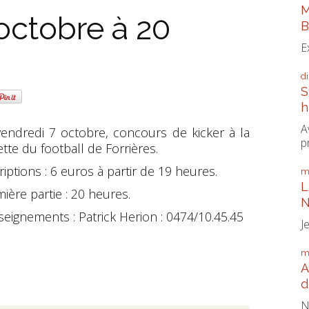
M
octobre à 20
B
E
d
S
h
A
endredi 7 octobre, concours de kicker à la
p
tte du football de Forrières.
riptions : 6 euros à partir de 19 heures.
m
L
ière partie : 20 heures.
N
eignements : Patrick Herion : 0474/10.45.45
J
m
A
d
N