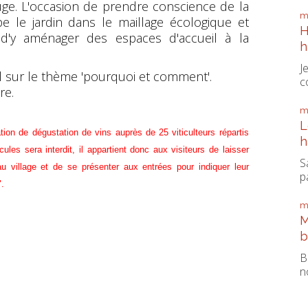
fuge. L'occasion de prendre conscience de la
m
e le jardin dans le maillage écologique et
H
t d'y aménager des espaces d'accueil à la
h
J
l sur le thème 'pourquoi et comment'.
c
re.
m
L
on de dégustation de vins auprès de 25 viticulteurs répartis
h
cules sera interdit, il appartient donc aux visiteurs de laisser
S
au village et de se présenter aux entrées pour indiquer leur
pa
".
m
M
b
B
n