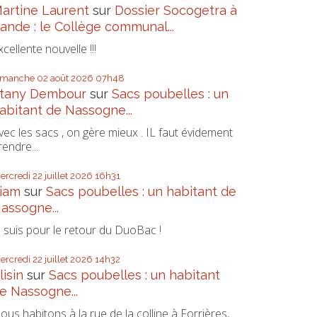
artine Laurent
sur
Dossier Socogetra à
ande : le Collège communal...
xcellente nouvelle !!!
imanche 02
août 2026
07h48
tany Dembour
sur
Sacs poubelles : un
abitant de Nassogne...
vec les sacs , on gère mieux . IL faut évidement
rendre...
ercredi 22
juillet 2026
16h31
iam
sur
Sacs poubelles : un habitant de
assogne...
e suis pour le retour du DuoBac !
ercredi 22
juillet 2026
14h32
lisin
sur
Sacs poubelles : un habitant
e Nassogne...
ous habitons à la rue de la colline à Forrières,