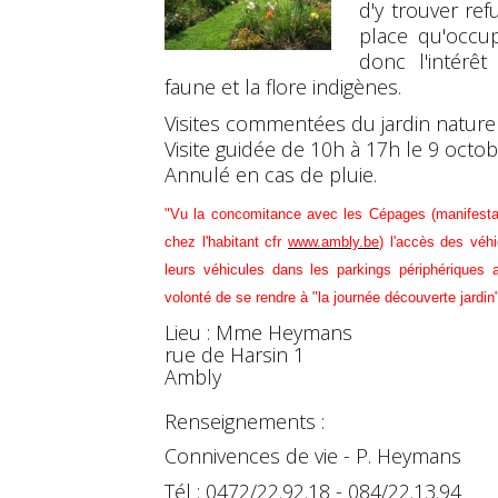
d'y trouver re
place qu'occup
donc l'intérê
faune et la flore indigènes.
Visites commentées du jardin nature
Visite guidée de 10h à 17h le 9 octob
Annulé en cas de pluie.
"Vu la concomitance avec les Cépages (manifestati
chez l'habitant cfr
www.ambly.be
) l'accès des véhi
leurs véhicules dans les parkings périphériques 
volonté de se rendre à "la journée découverte jardin
Lieu : Mme Heymans
rue de Harsin 1
Ambly
Renseignements :
Connivences de vie - P. Heymans
Tél : 0472/22.92.18 - 084/22.13.94