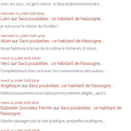
Avec les sacs , on gère mieux . IL faut évidement prendre...
mercredi 22
juillet 2026
16h31
Liam
sur
Sacs poubelles : un habitant de Nassogne...
Je suis pour le retour du DuoBac !
mercredi 22
juillet 2026
14h32
Alisin
sur
Sacs poubelles : un habitant de Nassogne...
Nous habitons à la rue de la colline à Forrières, Et nous...
mardi 21
juillet 2026
20h20
Vero
sur
Sacs poubelles : un habitant de Nassogne...
Complètement d'accord avec les commentaires des autres...
mardi 21
juillet 2026
13h15
Angélique
sur
Sacs poubelles : un habitant de Nassogne...
Malheureusement nous subissons les mêmes dégâts , après...
mardi 21
juillet 2026
11h10
Ballester González Fermín
sur
Sacs poubelles : un habitant de
Nassogne...
Dépôts sauvages sur la voie publique, poubelles publiques...
mardi 21
juillet 2026
10h58