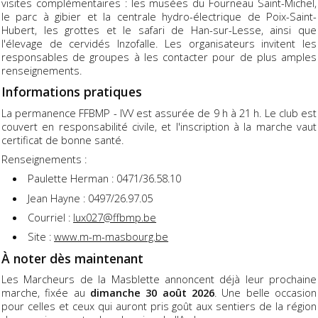
visites complémentaires : les musées du Fourneau Saint-Michel,
le parc à gibier et la centrale hydro-électrique de Poix-Saint-
Hubert, les grottes et le safari de Han-sur-Lesse, ainsi que
l'élevage de cervidés Inzofalle. Les organisateurs invitent les
responsables de groupes à les contacter pour de plus amples
renseignements.
Informations pratiques
La permanence FFBMP - IVV est assurée de 9 h à 21 h. Le club est
couvert en responsabilité civile, et l'inscription à la marche vaut
certificat de bonne santé.
Renseignements :
Paulette Herman : 0471/36.58.10
Jean Hayne : 0497/26.97.05
Courriel :
lux027@ffbmp.be
Site :
www.m-m-masbourg.be
À noter dès maintenant
Les Marcheurs de la Masblette annoncent déjà leur prochaine
marche, fixée au
dimanche 30 août 2026
. Une belle occasion
pour celles et ceux qui auront pris goût aux sentiers de la région