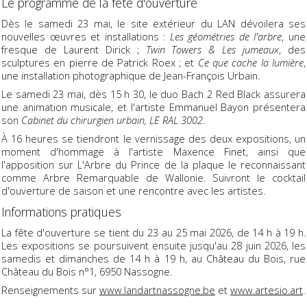
Le programme de la fête d'ouverture
Dès le samedi 23 mai, le site extérieur du LAN dévoilera ses
nouvelles œuvres et installations :
Les géométries de l'arbre
, une
fresque de Laurent Dirick ;
Twin Towers & Les jumeaux
, des
sculptures en pierre de Patrick Roex ; et
Ce que cache la lumière
,
une installation photographique de Jean-François Urbain.
Le samedi 23 mai, dès 15 h 30, le duo Bach 2 Red Black assurera
une animation musicale, et l'artiste Emmanuel Bayon présentera
son
Cabinet du chirurgien urbain, LE RAL 3002
.
À 16 heures se tiendront le vernissage des deux expositions, un
moment d'hommage à l'artiste Maxence Finet, ainsi que
l'apposition sur L'Arbre du Prince de la plaque le reconnaissant
comme Arbre Remarquable de Wallonie. Suivront le cocktail
d'ouverture de saison et une rencontre avec les artistes.
Informations pratiques
La fête d'ouverture se tient du 23 au 25 mai 2026, de 14 h à 19 h.
Les expositions se poursuivent ensuite jusqu'au 28 juin 2026, les
samedis et dimanches de 14 h à 19 h, au Château du Bois, rue
Château du Bois n°1, 6950 Nassogne.
Renseignements sur
www.landartnassogne.be
et
www.artesio.art
.