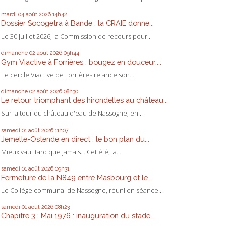
mardi 04
août 2026
14h42
Dossier Socogetra à Bande : la CRAIE donne...
Le 30 juillet 2026, la Commission de recours pour...
dimanche 02
août 2026
09h44
Gym Viactive à Forrières : bougez en douceur,...
Le cercle Viactive de Forrières relance son...
dimanche 02
août 2026
08h30
Le retour triomphant des hirondelles au château...
Sur la tour du château d'eau de Nassogne, en...
samedi 01
août 2026
11h07
Jemelle-Ostende en direct : le bon plan du...
Mieux vaut tard que jamais... Cet été, la...
samedi 01
août 2026
09h31
Fermeture de la N849 entre Masbourg et le...
Le Collège communal de Nassogne, réuni en séance...
samedi 01
août 2026
08h23
Chapitre 3 : Mai 1976 : inauguration du stade...