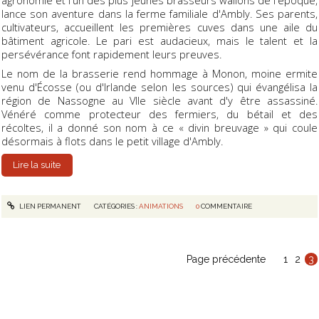
lance son aventure dans la ferme familiale d'Ambly. Ses parents,
cultivateurs, accueillent les premières cuves dans une aile du
bâtiment agricole. Le pari est audacieux, mais le talent et la
persévérance font rapidement leurs preuves.
Le nom de la brasserie rend hommage à Monon, moine ermite
venu d'Écosse (ou d'Irlande selon les sources) qui évangélisa la
région de Nassogne au VIIe siècle avant d'y être assassiné.
Vénéré comme protecteur des fermiers, du bétail et des
récoltes, il a donné son nom à ce « divin breuvage » qui coule
désormais à flots dans le petit village d'Ambly.
Lire la suite
LIEN PERMANENT
CATÉGORIES :
ANIMATIONS
0
COMMENTAIRE
Page précédente
1
2
3