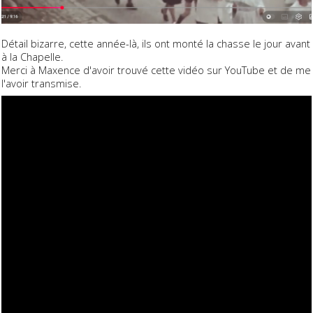
Détail bizarre, cette année-là, ils ont monté la chasse le jour avant
à la Chapelle.
Merci à Maxence d'avoir trouvé cette vidéo sur YouTube et de me
l'avoir transmise.