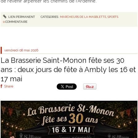
de revenir arpenter les chemins de l'Ardenne.
LIEN PERMANENT
CATÉGORIES :
MARCHEURS DE LA MASBLETTE
,
SPORTS
0
COMMENTAIRE
vendredi 08
mai 2026
La Brasserie Saint-Monon fête ses 30
ans : deux jours de fête à Ambly les 16 et
17 mai
Share