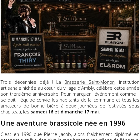
Trois décennies déjà ! La
Brasserie Saint-Monon
, institution
artisanale nichée au cœur du village d'Ambly, célèbre cette année
son trentième anniversaire. Pour marquer l'événement comme il
se doit, l'équipe convie les habitants de la commune et tous les
amateurs de bonne bière à deux journées de festivités sous
chapiteau, les
samedi 16 et dimanche 17 mai
.
Une aventure brassicole née en 1996
C'est en 1996 que Pierre Jacob, alors fraîchement diplômé en
agronomie et l'un des plus jeunes brasseurs wallons de l'époque,