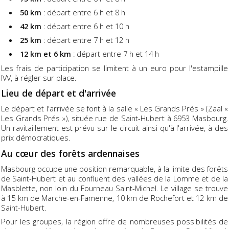
50 km
: départ entre 6 h et 8 h
42 km
: départ entre 6 h et 10 h
25 km
: départ entre 7 h et 12 h
12 km et 6 km
: départ entre 7 h et 14 h
Les frais de participation se limitent à un euro pour l'estampille
IVV, à régler sur place.
Lieu de départ et d'arrivée
Le départ et l'arrivée se font à la salle « Les Grands Prés » (Zaal «
Les Grands Prés »), située rue de Saint-Hubert à 6953 Masbourg.
Un ravitaillement est prévu sur le circuit ainsi qu'à l'arrivée, à des
prix démocratiques.
Au cœur des forêts ardennaises
Masbourg occupe une position remarquable, à la limite des forêts
de Saint-Hubert et au confluent des vallées de la Lomme et de la
Masblette, non loin du Fourneau Saint-Michel. Le village se trouve
à 15 km de Marche-en-Famenne, 10 km de Rochefort et 12 km de
Saint-Hubert.
Pour les groupes, la région offre de nombreuses possibilités de